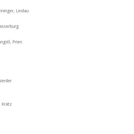
nninger, Lindau
asserburg
gstl, Prien
Werder
 Krätz