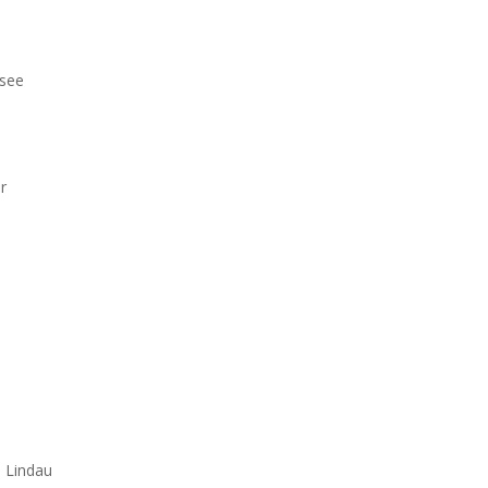
see
r
, Lindau