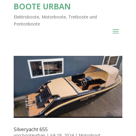
BOOTE URBAN
Elektroboote, Motorboote, Tretboote und
Pontonboote
Silveryacht 655
von
booteurban
|
Juli 18, 2024
|
Motorboot